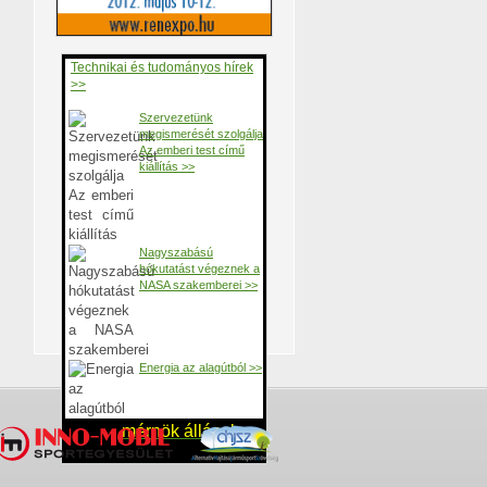
Technikai és tudományos hírek
>>
Szervezetünk
megismerését szolgálja
Az emberi test című
kiállítás >>
Nagyszabású
hókutatást végeznek a
NASA szakemberei >>
Energia az alagútból >>
mérnök állások >>