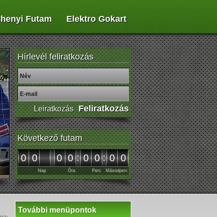
henyi Futam
Elektro Gokart
Hírlevél feliratkozás
Következő futam
:
:
00
00
00
00
Nap
Óra
Perc
Másodperc
További menüpontok