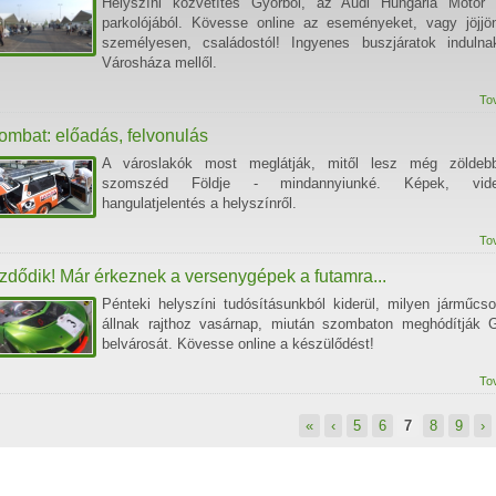
Helyszíni közvetítés Győrből, az Audi Hungaria Motor 
parkolójából. Kövesse online az eseményeket, vagy jöjjö
személyesen, családostól! Ingyenes buszjáratok induln
Városháza mellől.
To
ombat: előadás, felvonulás
A városlakók most meglátják, mitől lesz még zöldeb
szomszéd Földje - mindannyiunké. Képek, vide
hangulatjelentés a helyszínről.
To
zdődik! Már érkeznek a versenygépek a futamra...
Pénteki helyszíni tudósításunkból kiderül, milyen járműcs
állnak rajthoz vasárnap, miután szombaton meghódítják 
belvárosát. Kövesse online a készülődést!
To
«
‹
5
6
7
8
9
›