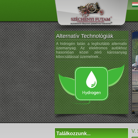
Alternatív Technológiák
os árammal hajtott autók ötlete
A hidrogén talán a legtisztább alternatív
A na
eletű. Porsche az 1900-as évek
üzemanyag. Az elektromos autókhoz
kezdt
elektromos kerékagymotorral
hasonlóan közel zéró károsanyag
sem ú
rtautót gyártott...
kibocsátással üzemelnek...
V.
Találkozzunk...