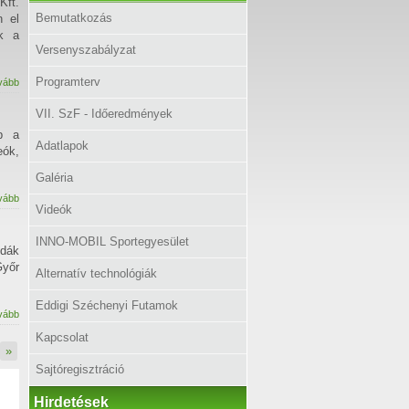
Kft.
Bemutatkozás
n el
ak a
Versenyszabályzat
Programterv
vább
VII. SzF - Időeredmények
b a
Adatlapok
ók,
Galéria
vább
Videók
INNO-MOBIL Sportegyesület
odák
Győr
Alternatív technológiák
Eddigi Széchenyi Futamok
vább
Kapcsolat
»
Sajtóregisztráció
Hirdetések