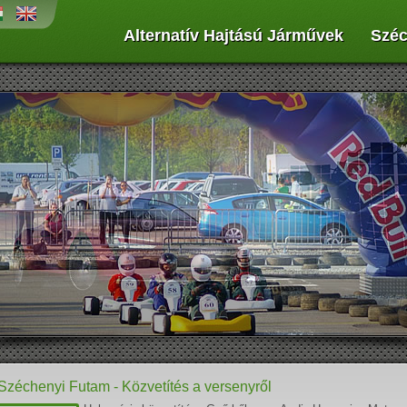
Alternatív Hajtású Járművek
Széc
penergiát az űrtechnológiában
Működési elvük, hogy sűrített levegőt
ék alkalmazni, és az autógyártásban
hordoznak egy, vagy több palackban,
jdonság a napelemek használata...
amivel munkahengerekben dugattyúkat
vagy légmotort hajtanak meg...
 Széchenyi Futam - Közvetítés a versenyről