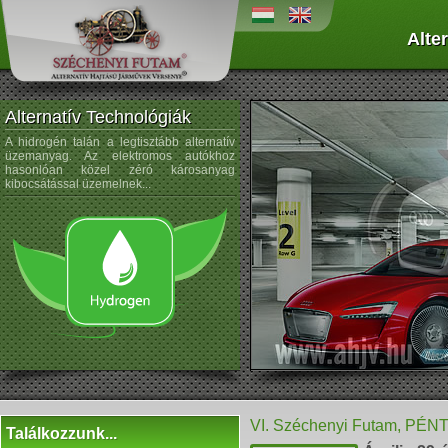
Alte
Alternatív Technológiák
A hidrogén talán a legtisztább alternatív
A napenergiát az űrtechnológi
üzemanyag. Az elektromos autókhoz
kezdték alkalmazni, és az autógyártá
hasonlóan közel zéró károsanyag
sem újdonság a napelemek használata
kibocsátással üzemelnek...
VI. Széchenyi Futam, PÉN
Találkozzunk...