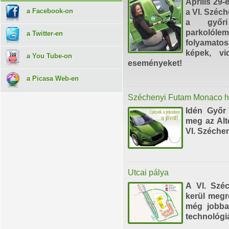
Április 29-
a Facebook-on
a VI. Széc
a győri
parkoló
a Twitter-en
folyamato
képek, vi
a You Tube-on
eseményeket!
a Picasa Web-en
Széchenyi Futam Monaco h
Idén Győr
meg az Alt
VI. Széche
Utcai pálya
A VI. Széc
kerül megr
még jobban
technológi