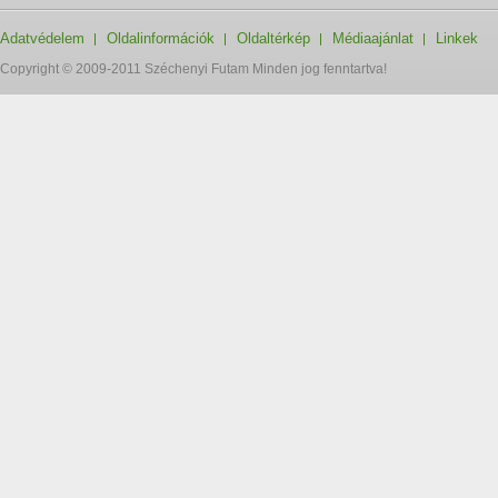
Adatvédelem
Oldalinformációk
Oldaltérkép
Médiaajánlat
Linkek
Copyright © 2009-2011 Széchenyi Futam Minden jog fenntartva!