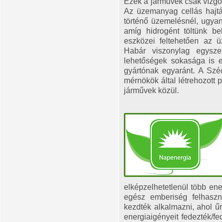
Ezek a járművek csak vízgő
Az üzemanyag cellás hajtá
történő üzemelésnél, ugyan
amíg hidrogént töltünk be
eszközei feltehetően az ü
Habár viszonylag egysz
lehetőségek sokasága is 
gyártónak egyaránt. A Szé
mérnökök által létrehozott 
járművek közül.
elképzelhetetlenül több ene
egész emberiség felhaszn
kezdték alkalmazni, ahol ű
energiaigényeit fedezték/f