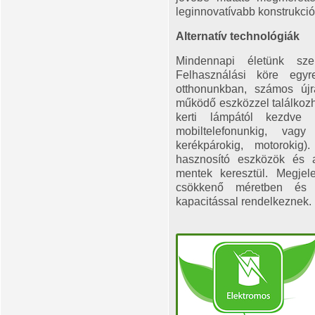
leginnovatívabb konstrukció
Alternatív technológiák
Mindennapi életünk sze
Felhasználási köre egyr
otthonunkban, számos újra
működő eszközzel találkoz
kerti lámpától kezdve
mobiltelefonunkig, va
kerékpárokig, motorokig
hasznosító eszközök és a
mentek keresztül. Megjel
csökkenő méretben és 
kapacitással rendelkeznek.