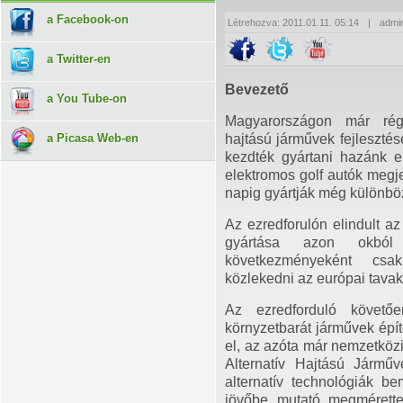
a Facebook-on
Létrehozva: 2011.01.11. 05:14
|
admi
a Twitter-en
Bevezető
a You Tube-on
Magyarországon már régó
a Picasa Web-en
hajtású járművek fejlesztés
kezdték gyártani hazánk el
elektromos golf autók megje
napig gyártják még különbö
Az ezredforulón elindult az
gyártása azon okból 
következményeként csak
közlekedni az európai tavak
Az ezredforduló követőe
környzetbarát járművek épít
el, az azóta már nemzetközi
Alternatív Hajtású Járműv
alternatív technológiák b
jövőbe mutató megmérettet