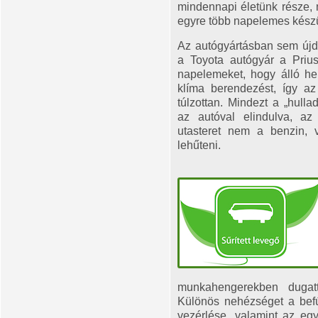
mindennapi életünk része, m
egyre több napelemes készü
Az autógyártásban sem újd
a Toyota autógyár a Priu
napelemeket, hogy álló he
klíma berendezést, így a
túlzottan. Mindezt a „hulla
az autóval elindulva, az
utasteret nem a benzin, v
lehűteni.
munkahengerekben dugatt
Különös nehézséget a bef
vezérlése, valamint az egy