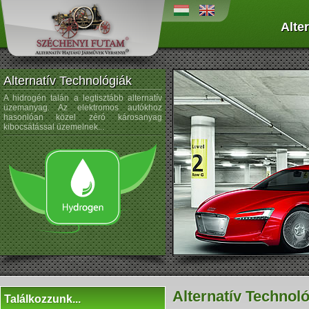
Alte
Alternatív Technológiák
A hidrogén talán a legtisztább alternatív
A napenergiát az űrtechnológi
üzemanyag. Az elektromos autókhoz
kezdték alkalmazni, és az autógyártá
hasonlóan közel zéró károsanyag
sem újdonság a napelemek használata
kibocsátással üzemelnek...
Alternatív Technol
Találkozzunk...