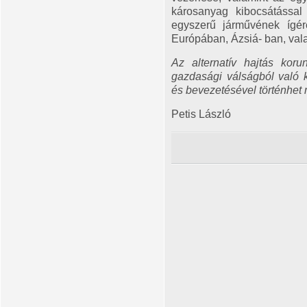
károsanyag kibocsátássa
egyszerű járművének ígér
Európában, Ázsiá- ban, val
Az alternatív hajtás koru
gazdasági válságból való ki
és bevezetésével történhet
Petis László