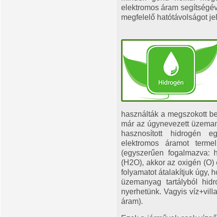
elektromos áram segítségév
megfelelő hatótávolságot jel
használták a megszokott b
már az úgynevezett üzeman
hasznosított hidrogén e
elektromos áramot termel
(egyszerűen fogalmazva: 
(H2O), akkor az oxigén (O) 
folyamatot átalakítjuk úgy, 
üzemanyag tartályból hid
nyerhetünk. Vagyis víz+vil
áram).