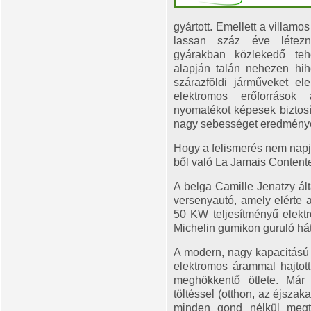
gyártott. Emellett a villam
lassan száz éve létezn
gyárakban közlekedő tehe
alapján talán nehezen hih
szárazföldi járműveket el
elektromos erőforrások 
nyomatékot képesek biztosít
nagy sebességet eredmény
Hogy a felismerés nem napja
ből való La Jamais Content
A belga Camille Jenatzy ált
versenyautó, amely elérte 
50 KW teljesítményű elektro
Michelin gumikon guruló hát
A modern, nagy kapacitású
elektromos árammal hajtot
meghökkentő ötlete. Már
töltéssel (otthon, az éjsza
minden gond nélkül megt