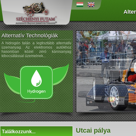
Alte
Alternatív Technológiák
A hidrogén talán a legtisztább alternatív
A napenergiát az űrtechnológi
üzemanyag. Az elektromos autókhoz
kezdték alkalmazni, és az autógyártá
hasonlóan közel zéró károsanyag
sem újdonság a napelemek használata
kibocsátással üzemelnek...
Utcai pálya
Találkozzunk...