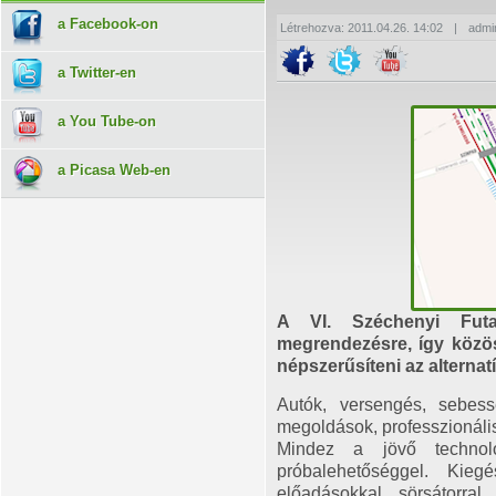
a Facebook-on
Létrehozva: 2011.04.26. 14:02
|
admi
a Twitter-en
a You Tube-on
a Picasa Web-en
A VI. Széchenyi Futa
megrendezésre, így közö
népszerűsíteni az alternat
Autók, versengés, sebes
megoldások, professzionális
Mindez a jövő technológ
próbalehetőséggel. Kiegé
előadásokkal, sörsátorral