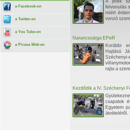
A jelek sz
a Facebook-on
felvonulás 
miért érdem
vonzó szom
a Twitter-en
a You Tube-on
Narancssárga EPeR
a Picasa Web-en
Korábbi er
Hajtású Já
Szécheny
villanymoto
rajta a szer
Kezdődik a IV. Széchenyi 
Gyülekezn
csapatok é
Egyetem par
átvételéről.