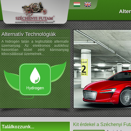
Alte
Alternatív Technológiák
A hidrogén talán a legtisztább alternatív
A napenergiát az űrtechnológi
üzemanyag. Az elektromos autókhoz
kezdték alkalmazni, és az autógyártá
hasonlóan közel zéró károsanyag
sem újdonság a napelemek használata
kibocsátással üzemelnek...
Kit érdekel a Széchenyi Fu
Találkozzunk...