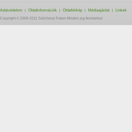
Adatvédelem
Oldalinformációk
Oldaltérkép
Médiaajánlat
Linkek
Copyright © 2009-2011 Széchenyi Futam Minden jog fenntartva!