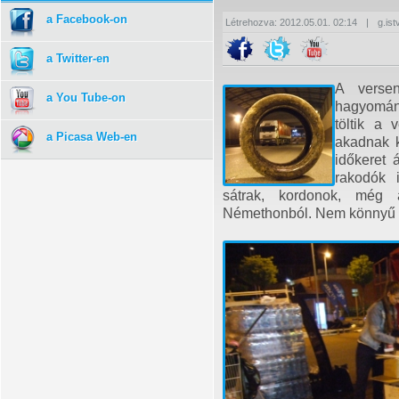
a Facebook-on
Létrehozva: 2012.05.01. 02:14
|
g.ist
a Twitter-en
A versen
a You Tube-on
hagyomány
töltik a 
a Picasa Web-en
akadnak k
időkeret 
rakodók 
sátrak, kordonok, még
Némethonból. Nem könnyű fel