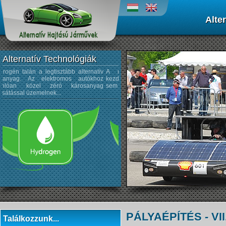
Alte
Alternatív Technológiák
A napenergiát az űrtechnológiában
Működési elvük, hogy sűrített lev
kezdték alkalmazni, és az autógyártásban
hordoznak egy, vagy több palack
sem újdonság a napelemek használata...
amivel munkahengerekben dugatty
vagy légmotort hajtanak meg...
PÁLYAÉPÍTÉS - VII.
Találkozzunk...