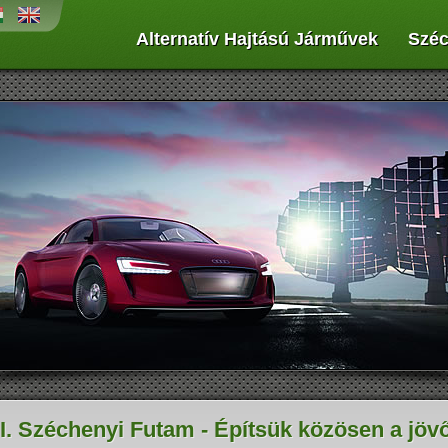
Alternatív Hajtású Járművek
Széc
penergiát az űrtechnológiában
Működési elvük, hogy sűrített levegőt
ék alkalmazni, és az autógyártásban
hordoznak egy, vagy több palackban,
jdonság a napelemek használata...
amivel munkahengerekben dugattyúkat
vagy légmotort hajtanak meg...
I. Széchenyi Futam - Építsük közösen a jövő