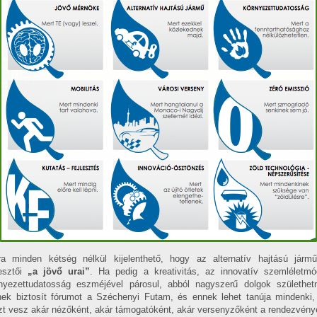
a minden kétség nélkül kijelenthető, hogy az alternatív hajtású járm
lesztői
„a jövő urai”
. Ha pedig a kreativitás, az innovatív szemléletm
nyezettudatosság eszméjével párosul, abból nagyszerű dolgok születhet
ek biztosít fórumot a Széchenyi Futam, és ennek lehet tanúja mindenki,
zt vesz akár nézőként, akár támogatóként, akár versenyzőként a rendezvény