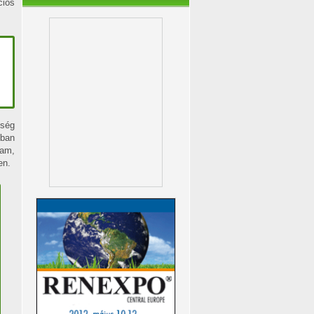
ciós
tség
ban
ram,
en.