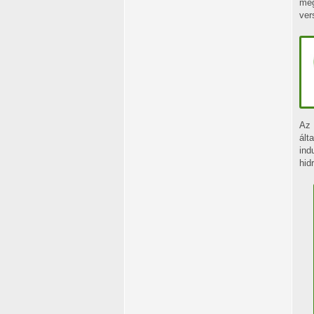
meg
ver
Az 
ált
ind
hid