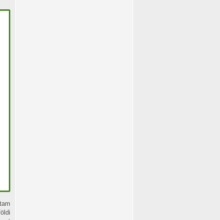
tam
öldi