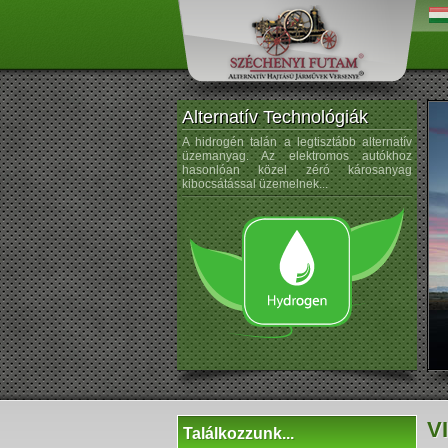
Alternatív Technológiák
os árammal hajtott autók ötlete
A hidrogén talán a legtisztább alternatív
A na
eletű. Porsche az 1900-as évek
üzemanyag. Az elektromos autókhoz
kezdt
elektromos kerékagymotorral
hasonlóan közel zéró károsanyag
sem ú
rtautót gyártott...
kibocsátással üzemelnek...
VI
Találkozzunk...