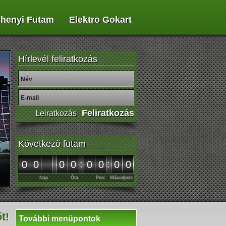
henyi Futam
Elektro Gokart
Hírlevél feliratkozás
Következő futam
:
:
00
00
00
00
Nap
Óra
Perc
Másodperc
t!
További menüpontok