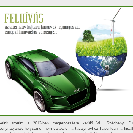
rveink szerint a 2012-ben megrendezésre kerülő VII. Széchenyi Fu
senynapjának helyszíne nem változik , a tavalyi évhez hasonlóan, a kisalf