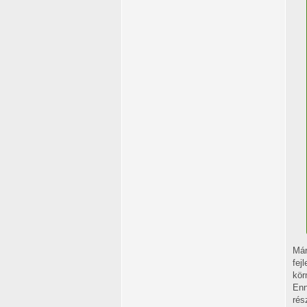
Már
fej
kör
Enn
rés