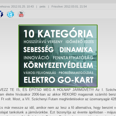
rehozva: 2012.01.25. 10:43
|
petis
|
Frissítve: 2012.03.01. 21:54
VEZZ TE IS, ÉS ÉPÍTSD MEG A HOLNAP JÁRMŰVÉT!!! Az I. Széche
am életre hívásakor 2006-ban az akkor REKORD magasnak számító benz
 Ft volt. Most, a VII. Széchenyi Futam meghirdetésekor az üzemanyagár 428
cs már messze az idő, amikor nem az lesz a fő alternatíva, hogy benzint 
olajat tankolunk a járművünkbe. Ezt bizonyítja az évente áprilisban - máju