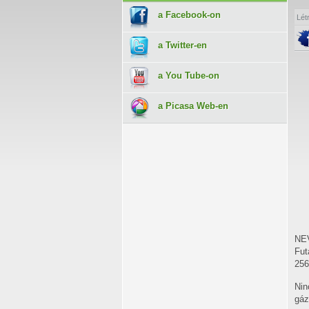
a Facebook-on
Lét
a Twitter-en
a You Tube-on
a Picasa Web-en
NE
Fut
256
Nin
gáz