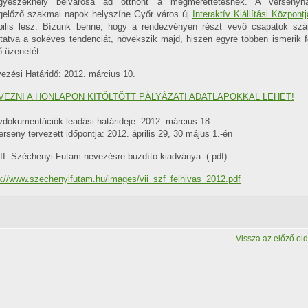
gyeszékhely belvárosa ad otthont a megmérettetésnek. A versenyna
előző szakmai napok helyszíne Győr város új
Interaktív Kiállítási Központj
ilis lesz. Bízunk benne, hogy a rendezvényen részt vevő csapatok sz
ytatva a sokéves tendenciát, növekszik majd, hiszen egyre többen ismerik f
ő üzenetét.
ezési Határidő: 2012. március 10.
VEZNI A HONLAPON KITÖLTÖTT PÁLYÁZATI ADATLAPOKKAL LEHET!
vdokumentációk leadási határideje: 2012. március 18.
erseny tervezett időpontja: 2012. április 29, 30 május 1.-én
II. Széchenyi Futam nevezésre buzdító kiadványa: (.pdf)
p://www.szechenyifutam.hu/images/vii_szf_felhivas_2012.pdf
Vissza az előző old