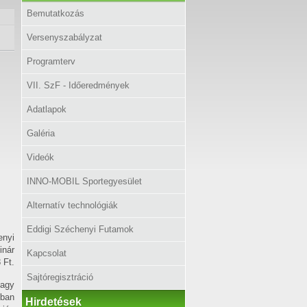
Bemutatkozás
Versenyszabályzat
Programterv
VII. SzF - Időeredmények
Adatlapok
Galéria
Videók
INNO-MOBIL Sportegyesület
Alternatív technológiák
Eddigi Széchenyi Futamok
nyi
inár
Kapcsolat
 Ft.
Sajtóregisztráció
vagy
sban
Hirdetések