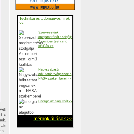
Technikai és tudományos hírek
>>
Szervezetünk
megismerését szolgálja
Az emberi test című
kiállítás >>
Nagyszabású
hókutatást végeznek a
NASA szakemberei >>
Energia az alagútból >>
űvek
ód a
mérnök állások >>
nek.
 aki
en.