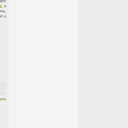
pot
a
, a
áma,
el a
alra