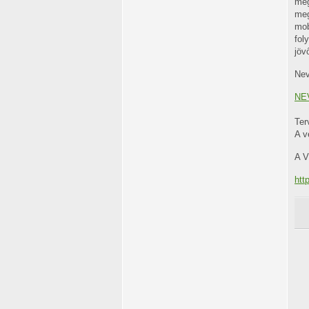
me
meg
mob
fol
jöv
Nev
NE
Ter
A v
A V
htt