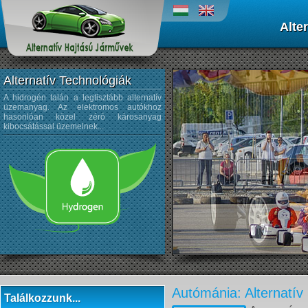
Alte
Alternatív Technológiák
A hidrogén talán a legtisztább alternatív
A napenergiát az űrtechnológi
üzemanyag. Az elektromos autókhoz
kezdték alkalmazni, és az autógyártá
hasonlóan közel zéró károsanyag
sem újdonság a napelemek használata
kibocsátással üzemelnek...
Autómánia: Alternatív 
Találkozzunk...