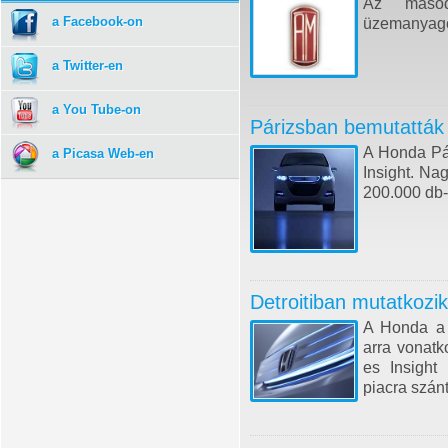
Az másod
a Facebook-on
üzemanyagc
a Twitter-en
a You Tube-on
Párizsban bemutatták 
A Honda Pár
a Picasa Web-en
Insight. Na
200.000 db-
Detroitiban mutatkozi
A Honda a 
arra vonatk
es Insight 
piacra szánt