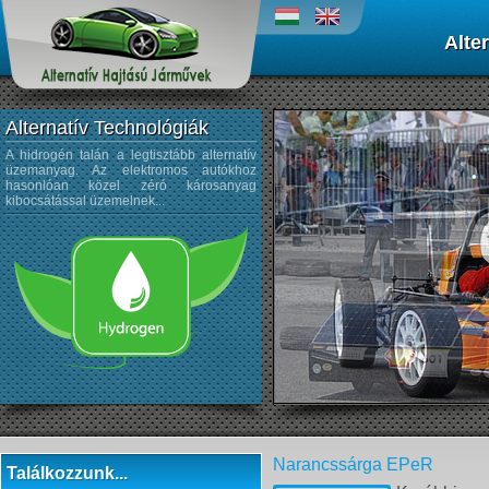
Alte
Alternatív Technológiák
A hidrogén talán a legtisztább alternatív
A napenergiát az űrtechnológi
üzemanyag. Az elektromos autókhoz
kezdték alkalmazni, és az autógyártá
hasonlóan közel zéró károsanyag
sem újdonság a napelemek használata
kibocsátással üzemelnek...
Narancssárga EPeR
Találkozzunk...