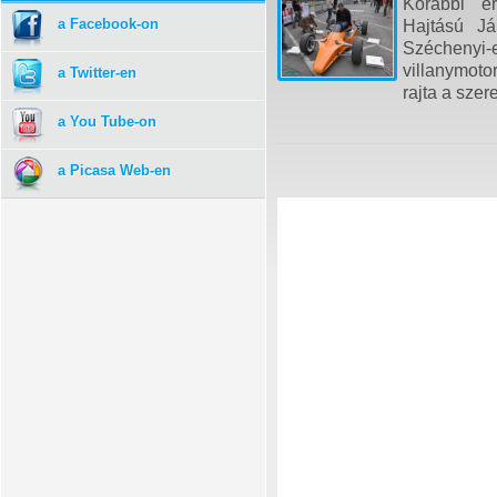
Korábbi er
a Facebook-on
Hajtású Já
Szécheny
villanymoto
a Twitter-en
rajta a szer
a You Tube-on
a Picasa Web-en