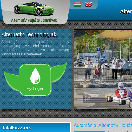
Alte
Alternatív Technológiák
A hidrogén talán a legtisztább alternatív
A napenergiát az űrtechnológi
üzemanyag. Az elektromos autókhoz
kezdték alkalmazni, és az autógyártá
hasonlóan közel zéró károsanyag
sem újdonság a napelemek használata
kibocsátással üzemelnek...
Autómánia: Alternatív Hajtá
Találkozzunk...