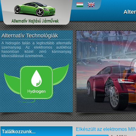
Alte
Alternatív Technológiák
A hidrogén talán a legtisztább alternatív
A napenergiát az űrtechnológi
üzemanyag. Az elektromos autókhoz
kezdték alkalmazni, és az autógyártá
hasonlóan közel zéró károsanyag
sem újdonság a napelemek használata
kibocsátással üzemelnek...
Elkészült az elektromos MIN
Találkozzunk...