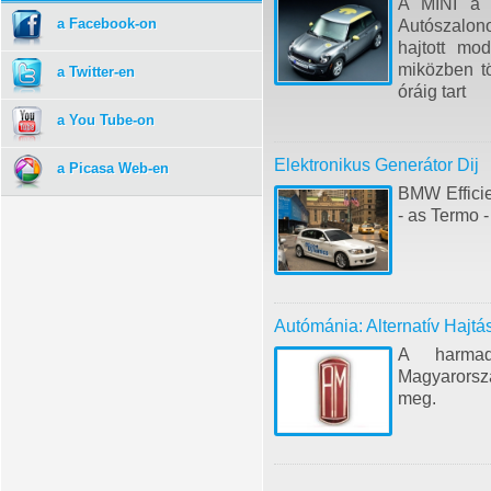
A MINI a 
a Facebook-on
Autószalon
hajtott mo
miközben tö
a Twitter-en
óráig tart
a You Tube-on
Elektronikus Generátor Dij
a Picasa Web-en
BMW Effici
- as Termo -
Autómánia: Alternatív Hajtá
A harmad
Magyarorsz
meg.