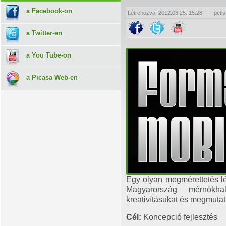
a Facebook-on
Létrehozva: 2012.03.25. 15:28
|
petis
a Twitter-en
a You Tube-on
a Picasa Web-en
Egy olyan megmérettetés lét
Magyarország mérnökhall
kreativításukat és megmutath
Cél:
Koncepció fejlesztés