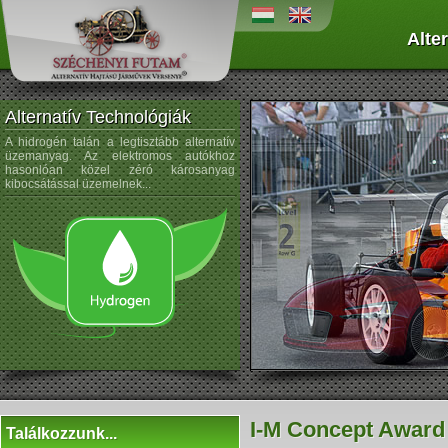
Alte
Alternatív Technológiák
A hidrogén talán a legtisztább alternatív
A napenergiát az űrtechnológi
üzemanyag. Az elektromos autókhoz
kezdték alkalmazni, és az autógyártá
hasonlóan közel zéró károsanyag
sem újdonság a napelemek használata
kibocsátással üzemelnek...
I-M Concept Award
Találkozzunk...