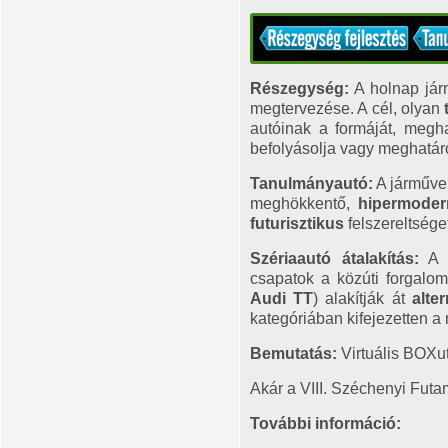
Részegység:
A holnap jár
megtervezése. A cél, olyan
autóinak a formáját, meghaj
befolyásolja vagy meghatár
Tanulmányautó:
A járműv
meghökkentő,
hipermoder
futurisztikus
felszereltsége
Szériaautó átalakítás:
A k
csapatok a közúti forgalo
Audi TT
) alakítják át
alter
kategóriában kifejezetten a 
Bemutatás:
Virtuális BOXut
Akár a VIII. Széchenyi Futam
További információ: