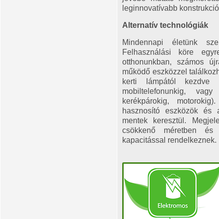
leginnovatívabb konstrukció
Alternatív technológiák
Mindennapi életünk sze
Felhasználási köre egyr
otthonunkban, számos újra
működő eszközzel találkoz
kerti lámpától kezdve
mobiltelefonunkig, va
kerékpárokig, motorokig
hasznosító eszközök és a
mentek keresztül. Megjel
csökkenő méretben és 
kapacitással rendelkeznek.