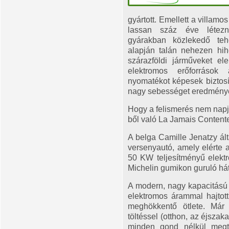
gyártott. Emellett a villam
lassan száz éve létezn
gyárakban közlekedő tehe
alapján talán nehezen hih
szárazföldi járműveket el
elektromos erőforrások 
nyomatékot képesek biztosít
nagy sebességet eredmény
Hogy a felismerés nem napja
ből való La Jamais Content
A belga Camille Jenatzy ált
versenyautó, amely elérte 
50 KW teljesítményű elektro
Michelin gumikon guruló hát
A modern, nagy kapacitású
elektromos árammal hajtot
meghökkentő ötlete. Már
töltéssel (otthon, az éjsza
minden gond nélkül megt