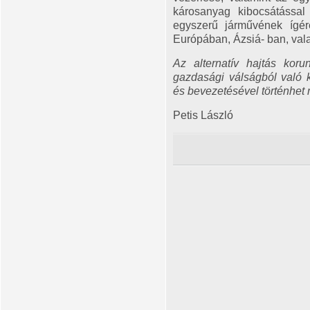
károsanyag kibocsátássa
egyszerű járművének ígér
Európában, Ázsiá- ban, val
Az alternatív hajtás koru
gazdasági válságból való ki
és bevezetésével történhet
Petis László