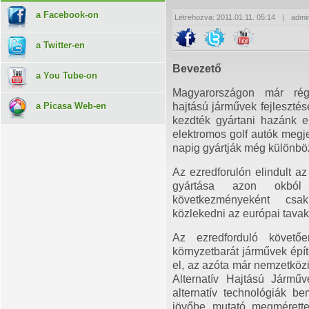
a Facebook-on
Létrehozva: 2011.01.11. 05:14
|
admi
a Twitter-en
Bevezető
a You Tube-on
Magyarországon már régó
a Picasa Web-en
hajtású járművek fejlesztés
kezdték gyártani hazánk el
elektromos golf autók megje
napig gyártják még különbö
Az ezredforulón elindult az
gyártása azon okból 
következményeként csak
közlekedni az európai tavak
Az ezredforduló követőe
környzetbarát járművek épít
el, az azóta már nemzetközi
Alternatív Hajtású Járműv
alternatív technológiák b
jövőbe mutató megmérettet