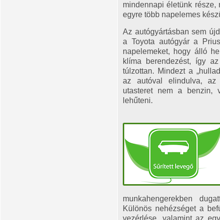
mindennapi életünk része, m
egyre több napelemes készü
Az autógyártásban sem újd
a Toyota autógyár a Priu
napelemeket, hogy álló he
klíma berendezést, így a
túlzottan. Mindezt a „hulla
az autóval elindulva, az
utasteret nem a benzin, v
lehűteni.
munkahengerekben dugatt
Különös nehézséget a bef
vezérlése, valamint az egy