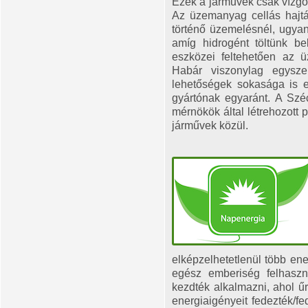
Ezek a járművek csak vízgő
Az üzemanyag cellás hajtá
történő üzemelésnél, ugyan
amíg hidrogént töltünk be
eszközei feltehetően az ü
Habár viszonylag egysz
lehetőségek sokasága is 
gyártónak egyaránt. A Szé
mérnökök által létrehozott 
járművek közül.
elképzelhetetlenül több ene
egész emberiség felhaszn
kezdték alkalmazni, ahol ű
energiaigényeit fedezték/f