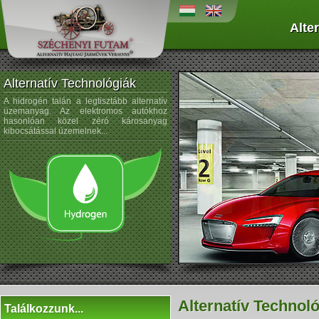
Alte
Alternatív Technológiák
A hidrogén talán a legtisztább alternatív
A napenergiát az űrtechnológi
üzemanyag. Az elektromos autókhoz
kezdték alkalmazni, és az autógyártá
hasonlóan közel zéró károsanyag
sem újdonság a napelemek használata
kibocsátással üzemelnek...
Alternatív Technol
Találkozzunk...