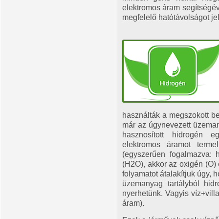
elektromos áram segítségév
megfelelő hatótávolságot jel
használták a megszokott b
már az úgynevezett üzeman
hasznosított hidrogén e
elektromos áramot termel
(egyszerűen fogalmazva: 
(H2O), akkor az oxigén (O) 
folyamatot átalakítjuk úgy, 
üzemanyag tartályból hid
nyerhetünk. Vagyis víz+vil
áram).